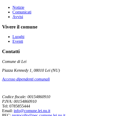
Notizie
Comunicati
Avvisi
Vivere il comune
Luoghi
Eventi
Contatti
Comune di Lei
Piazza Kennedy 1, 08010 Lei (NU)
Accesso dipendenti comunali
Codice fiscale: 00154860910
P.IVA: 00154860910
Tel: 0785855444
Email:
info@comune.lei.nu.it
PEC:
protocollo@pec.comune.lei.nu.it