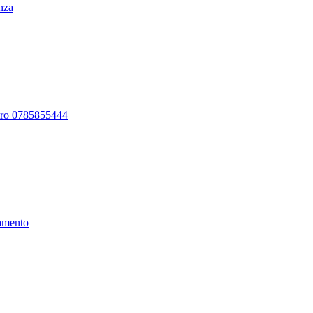
enza
ero 0785855444
amento