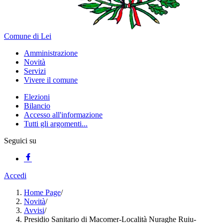
Comune di Lei
Amministrazione
Novità
Servizi
Vivere il comune
Elezioni
Bilancio
Accesso all'informazione
Tutti gli argomenti...
Seguici su
Accedi
Home Page
/
Novità
/
Avvisi
/
Presidio Sanitario di Macomer-Località Nuraghe Ruiu-