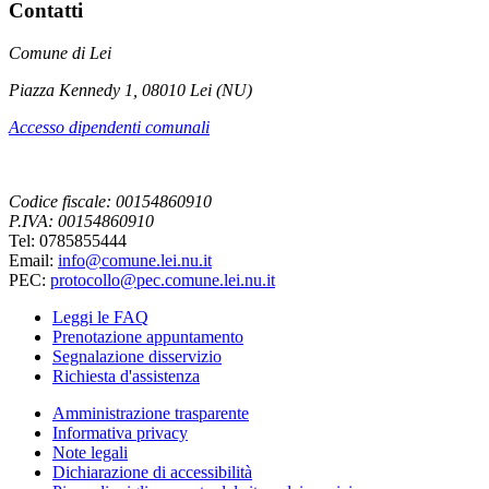
Contatti
Comune di Lei
Piazza Kennedy 1, 08010 Lei (NU)
Accesso dipendenti comunali
Codice fiscale: 00154860910
P.IVA: 00154860910
Tel: 0785855444
Email:
info@comune.lei.nu.it
PEC:
protocollo@pec.comune.lei.nu.it
Leggi le FAQ
Prenotazione appuntamento
Segnalazione disservizio
Richiesta d'assistenza
Amministrazione trasparente
Informativa privacy
Note legali
Dichiarazione di accessibilità